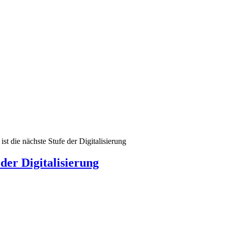
 ist die nächste Stufe der Digitalisierung
 der Digitalisierung
en gut 800 Seiten starken Bericht vor. Zwei Jahre haben insgesamt 38 
nft vom Einsatz von KI unberührt bleiben wird, waren die Themenschw
Forschung, Mobilität und Medien.