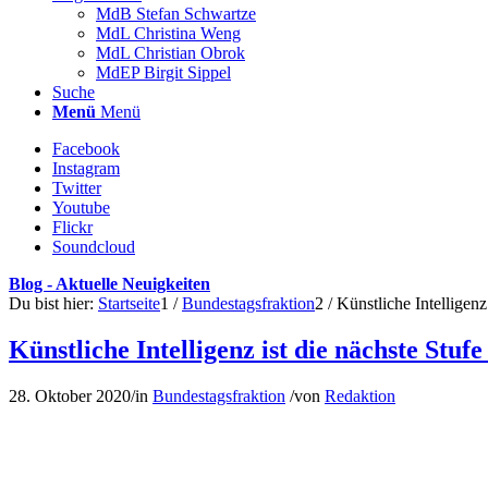
Menü
Menü
Facebook
Instagram
Twitter
Youtube
Flickr
Soundcloud
Blog - Aktuelle Neuigkeiten
Du bist hier:
Startseite
1
/
Bundestagsfraktion
2
/
Künstliche Intelligenz
Künstliche Intelligenz ist die nächste Stufe
28. Oktober 2020
/
in
Bundestagsfraktion
/
von
Redaktion
Foto: pixabay.com
Heute legt die Enquete-Kommission „Künstliche Intelligenz“ (KI) ihr
manchmal auch gestritten. Da kaum ein Lebensbereich in naher Zuku
um das Verhältnis von KI und Arbeit, Wirtschaft, Gesundheit, Staat, 
René Röspel
, Sprecher Arbeitsgruppe KI: