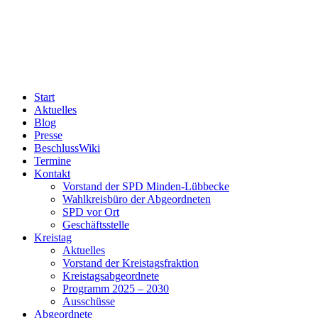
Start
Aktuelles
Blog
Presse
BeschlussWiki
Termine
Kontakt
Vorstand der SPD Minden-Lübbecke
Wahlkreisbüro der Abgeordneten
SPD vor Ort
Geschäftsstelle
Kreistag
Aktuelles
Vorstand der Kreistagsfraktion
Kreistagsabgeordnete
Programm 2025 – 2030
Ausschüsse
Abgeordnete
MdB Stefan Schwartze
MdL Christina Weng
MdL Christian Obrok
MdEP Birgit Sippel
Suche