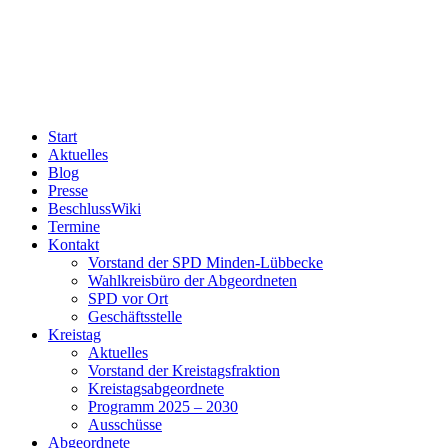
Start
Aktuelles
Blog
Presse
BeschlussWiki
Termine
Kontakt
Vorstand der SPD Minden-Lübbecke
Wahlkreisbüro der Abgeordneten
SPD vor Ort
Geschäftsstelle
Kreistag
Aktuelles
Vorstand der Kreistagsfraktion
Kreistagsabgeordnete
Programm 2025 – 2030
Ausschüsse
Abgeordnete
MdB Stefan Schwartze
MdL Christina Weng
MdL Christian Obrok
MdEP Birgit Sippel
Suche