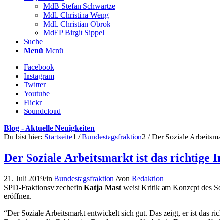
Menü
Menü
Facebook
Instagram
Twitter
Youtube
Flickr
Soundcloud
Blog - Aktuelle Neuigkeiten
Du bist hier:
Startseite
1
/
Bundestagsfraktion
2
/
Der Soziale Arbeitsmar
Der Soziale Arbeitsmarkt ist das richtige 
21. Juli 2019
/
in
Bundestagsfraktion
/
von
Redaktion
SPD-Fraktionsvizechefin
Katja Mast
weist Kritik am Konzept des So
eröffnen.
“Der Soziale Arbeitsmarkt entwickelt sich gut. Das zeigt, er ist das 
Das belegen die Zahlen der Bundesagentur für Arbeit. Deswegen läuft
Mit dem Sozialstaatspapier der SPD haben wir beschrieben, wie es we
teilen