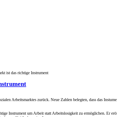
kt ist das richtige Instrument
Instrument
zialen Arbeitsmarktes zurück. Neue Zahlen belegten, dass das Instumen
richtige Instrument um Arbeit statt Arbeitslosigkeit zu ermöglichen. Er 
 plumpe Kritik daran ins Leere.
iter geht. Unser Ziel bleibt ein ‘Recht auf Arbeit’, statt einem bedi