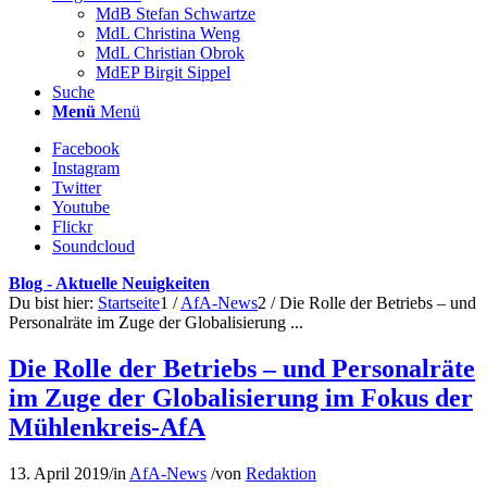
MdB Stefan Schwartze
MdL Christina Weng
MdL Christian Obrok
MdEP Birgit Sippel
Suche
Menü
Menü
Facebook
Instagram
Twitter
Youtube
Flickr
Soundcloud
Blog - Aktuelle Neuigkeiten
Du bist hier:
Startseite
1
/
AfA-News
2
/
Die Rolle der Betriebs – und
Personalräte im Zuge der Globalisierung ...
Die Rolle der Betriebs – und Personalräte
im Zuge der Globalisierung im Fokus der
Mühlenkreis-AfA
13. April 2019
/
in
AfA-News
/
von
Redaktion