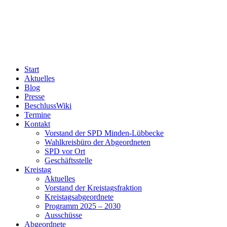
Start
Aktuelles
Blog
Presse
BeschlussWiki
Termine
Kontakt
Vorstand der SPD Minden-Lübbecke
Wahlkreisbüro der Abgeordneten
SPD vor Ort
Geschäftsstelle
Kreistag
Aktuelles
Vorstand der Kreistagsfraktion
Kreistagsabgeordnete
Programm 2025 – 2030
Ausschüsse
Abgeordnete